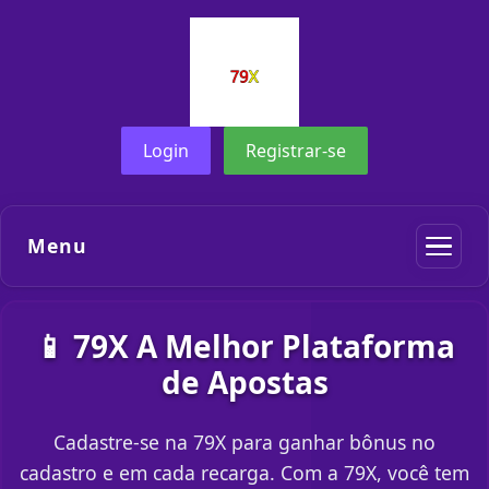
Login
Registrar-se
Menu
📱 79X A Melhor Plataforma
de Apostas
Cadastre-se na 79X para ganhar bônus no
cadastro e em cada recarga. Com a 79X, você tem