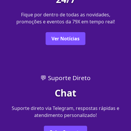
Fique por dentro de todas as novidades,
promoções e eventos da 79X em tempo real!
Ver Notícias
💬 Suporte Direto
Chat
Suporte direto via Telegram, respostas rápidas e
atendimento personalizado!