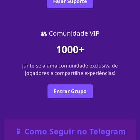
Falar Suporte
👥 Comunidade VIP
1000+
Junte-se a uma comunidade exclusiva de
jogadores e compartilhe experiências!
Entrar Grupo
📱 Como Seguir no Telegram