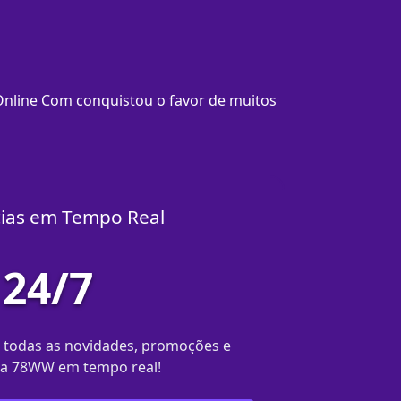
nline Com conquistou o favor de muitos
cias em Tempo Real
24/7
e todas as novidades, promoções e
da 78WW em tempo real!