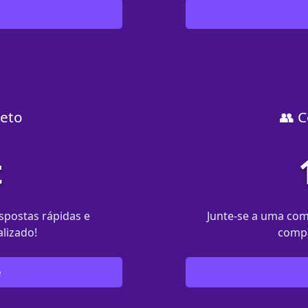
reto
👥 
t
espostas rápidas e
Junte-se a uma com
lizado!
compa
e