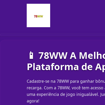
📱 78WW A Melh
Plataforma de A
Cadastre-se na 78WW para ganhar bônu
recarga. Com a 78WW, você tem acesso 
uma experiência de jogo inigualável. J
agora!