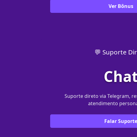
Ver Bônus
💬 Suporte Di
Cha
Suporte direto via Telegram, r
atendimento persona
Falar Suport