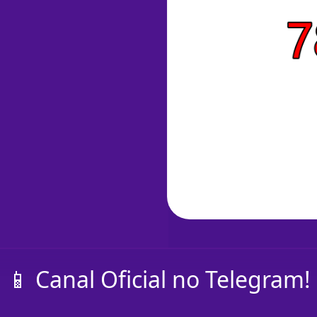
📱 Canal Oficial no Telegram!