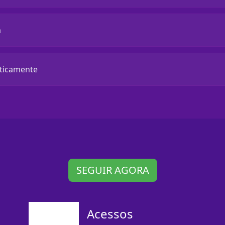
a
aticamente
SEGUIR AGORA
Acessos