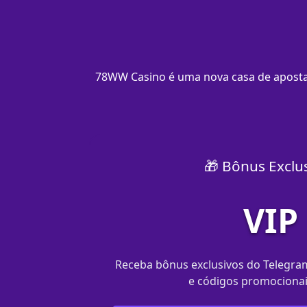
78WW Casino é uma nova casa de aposta
🎁 Bônus Exclu
VIP
Receba bônus exclusivos do Telegra
e códigos promocionai