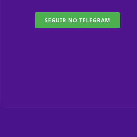
SEGUIR NO TELEGRAM