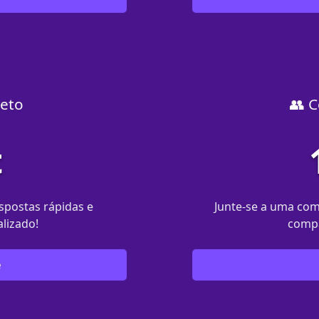
reto
👥 
t
espostas rápidas e
Junte-se a uma com
lizado!
compa
e