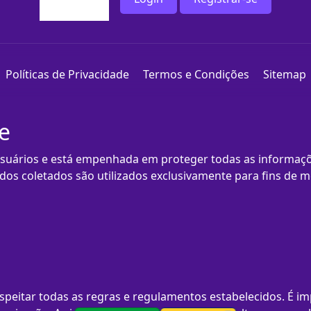
Políticas de Privacidade
Termos e Condições
Sitemap
de
 usuários e está empenhada em proteger todas as informaçõ
os coletados são utilizados exclusivamente para fins de m
eitar todas as regras e regulamentos estabelecidos. É im