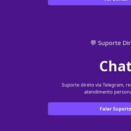
💬 Suporte Di
Cha
Suporte direto via Telegram, r
atendimento persona
Falar Suport