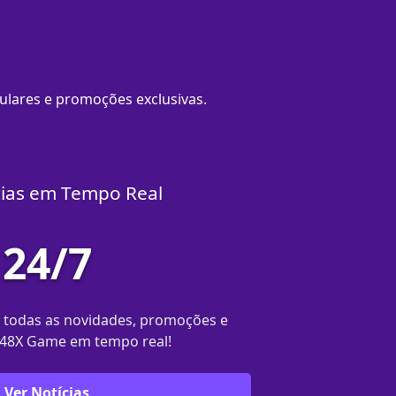
pulares e promoções exclusivas.
cias em Tempo Real
24/7
e todas as novidades, promoções e
 48X Game em tempo real!
Ver Notícias