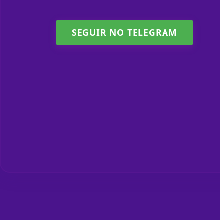
SEGUIR NO TELEGRAM