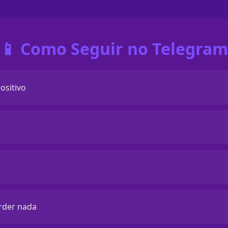
📱 Como Seguir no Telegram
ositivo
erder nada