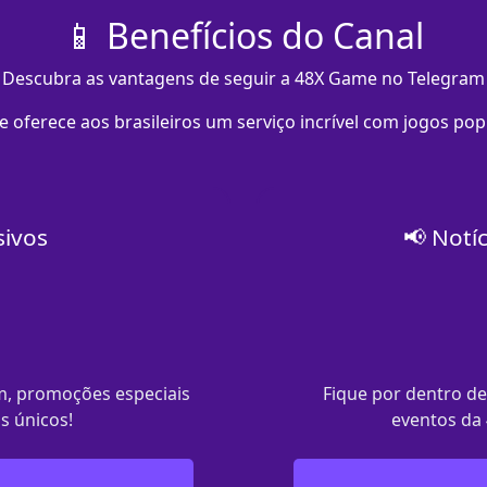
📱 Benefícios do Canal
Descubra as vantagens de seguir a 48X Game no Telegram
e oferece aos brasileiros um serviço incrível com jogos po
sivos
📢 Notí
m, promoções especiais
Fique por dentro d
s únicos!
eventos da