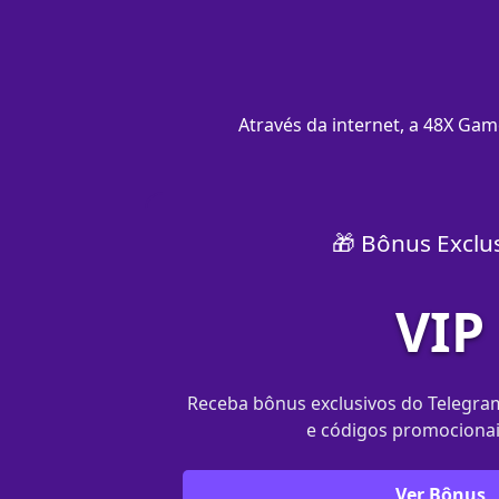
Através da internet, a 48X Gam
🎁 Bônus Exclu
VIP
Receba bônus exclusivos do Telegra
e códigos promocionai
Ver Bônus