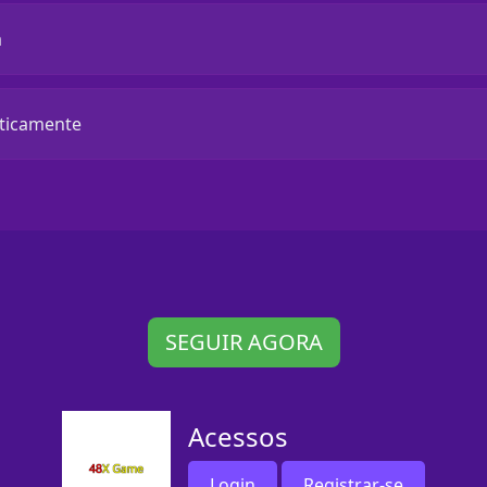
a
aticamente
SEGUIR AGORA
Acessos
Login
Registrar-se