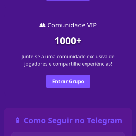
👥 Comunidade VIP
1000+
Junte-se a uma comunidade exclusiva de
jogadores e compartilhe experiências!
Entrar Grupo
📱 Como Seguir no Telegram