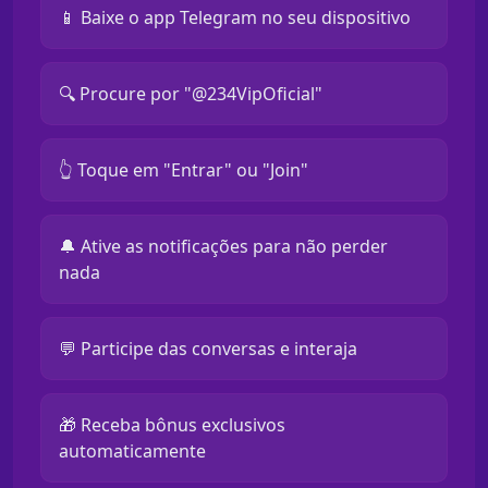
📱 Baixe o app Telegram no seu dispositivo
🔍 Procure por "@234VipOficial"
👆 Toque em "Entrar" ou "Join"
🔔 Ative as notificações para não perder
nada
💬 Participe das conversas e interaja
🎁 Receba bônus exclusivos
automaticamente