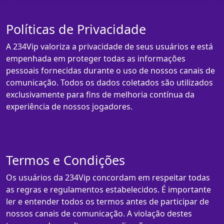
Políticas de Privacidade
A 234Vip valoriza a privacidade de seus usuários e está
empenhada em proteger todas as informações
pessoais fornecidas durante o uso de nossos canais de
comunicação. Todos os dados coletados são utilizados
exclusivamente para fins de melhoria contínua da
experiência de nossos jogadores.
Termos e Condições
Os usuários da 234Vip concordam em respeitar todas
as regras e regulamentos estabelecidos. É importante
ler e entender todos os termos antes de participar de
nossos canais de comunicação. A violação destes