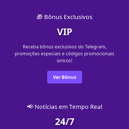
🎁 Bônus Exclusivos
VIP
Receba bônus exclusivos do Telegram,
promoções especiais e códigos promocionais
únicos!
Ver Bônus
📢 Notícias em Tempo Real
24/7