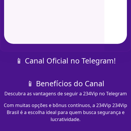
📱 Canal Oficial no Telegram!
📱 Benefícios do Canal
Descubra as vantagens de seguir a 234Vip no Telegram
Com muitas opções e bônus contínuos, a 234Vip 234Vip
Brasil é a escolha ideal para quem busca segurança e
lucratividade.