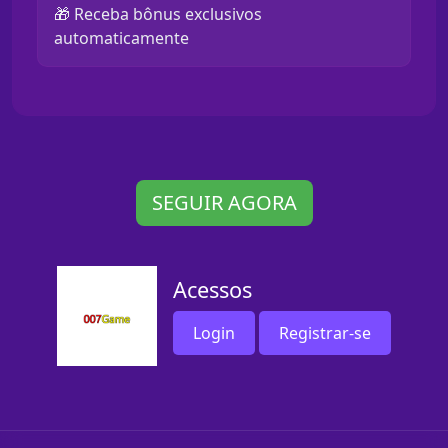
🎁 Receba bônus exclusivos
automaticamente
SEGUIR AGORA
Acessos
Login
Registrar-se