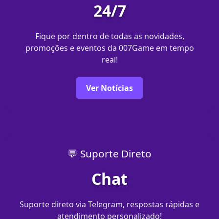
24/7
Fique por dentro de todas as novidades,
promoções e eventos da 007Game em tempo
real!
Ver Notícias
💬 Suporte Direto
Chat
Suporte direto via Telegram, respostas rápidas e
atendimento personalizado!