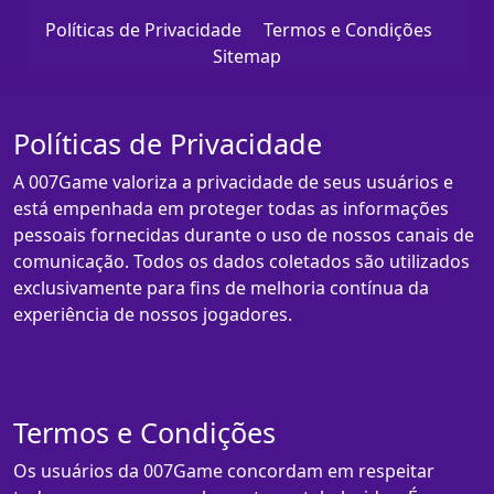
Políticas de Privacidade
Termos e Condições
Sitemap
Políticas de Privacidade
A 007Game valoriza a privacidade de seus usuários e
está empenhada em proteger todas as informações
pessoais fornecidas durante o uso de nossos canais de
comunicação. Todos os dados coletados são utilizados
exclusivamente para fins de melhoria contínua da
experiência de nossos jogadores.
Termos e Condições
Os usuários da 007Game concordam em respeitar