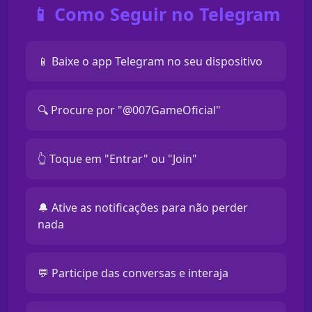
📱 Como Seguir no Telegram
📱 Baixe o app Telegram no seu dispositivo
🔍 Procure por "@007GameOficial"
👆 Toque em "Entrar" ou "Join"
🔔 Ative as notificações para não perder
nada
💬 Participe das conversas e interaja