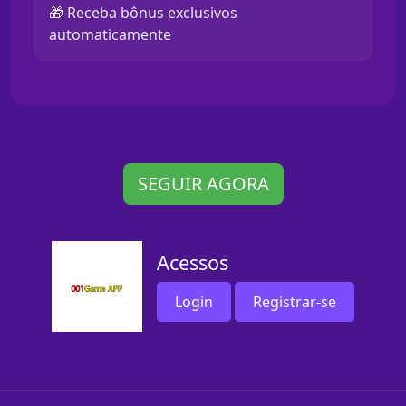
🎁 Receba bônus exclusivos
automaticamente
SEGUIR AGORA
Acessos
Login
Registrar-se