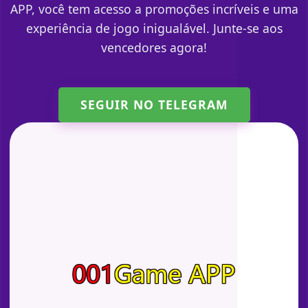
APP, você tem acesso a promoções incríveis e uma
experiência de jogo inigualável. Junte-se aos
vencedores agora!
SEGUIR NO TELEGRAM